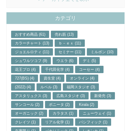
カテゴリ
おすすめ商品 (61)
売れ筋 (13)
カラーチャート (13)
ｂ－ｅｘ (11)
ジョエルロティ (11)
セミナー (11)
ミルボン (10)
シュワルツコフ (9)
ウエラ (6)
デミ (5)
花王プロ (4)
千代田化学 (4)
コーセー (4)
727(BS) (4)
資生堂 (4)
オンライン (4)
(2022) (4)
ルベル (3)
福岡スタジオ (3)
アスタリュクス (3)
広島スタジオ (3)
新発売 (3)
サンコール (2)
ボニータ (2)
Kirala (2)
オーガニック (2)
カラタス (1)
ニューウェイ (1)
クレイツ (1)
リアル化学 (1)
パシフィック (1)
在庫限り (1)
パナソニック (1)
レオンカ (1)