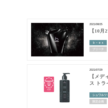
2021/08/25
【10月2
ｂ－ｅｘ
ブリーチ
2021/07/29
【メデ
ス トラ
シュワルツ
限定企画