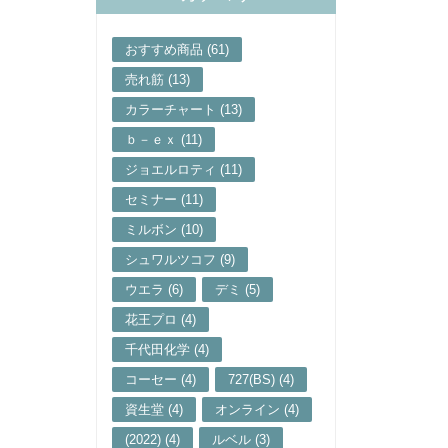
おすすめ商品 (61)
売れ筋 (13)
カラーチャート (13)
ｂ－ｅｘ (11)
ジョエルロティ (11)
セミナー (11)
ミルボン (10)
シュワルツコフ (9)
ウエラ (6)
デミ (5)
花王プロ (4)
千代田化学 (4)
コーセー (4)
727(BS) (4)
資生堂 (4)
オンライン (4)
(2022) (4)
ルベル (3)