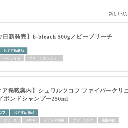
新しい順 
7日新発売】b-bleach 500g／ビーブリーチ
おすすめ商品
ハイライト
ブリーチオンカラー
ィア掲載案内】シュワルツコフ ファイバークリ
イボンドシャンプー250ml
コフ
おすすめ商品
ブリーチ
SP/TR
メディア掲載
ブリーチケア
毛髪補強