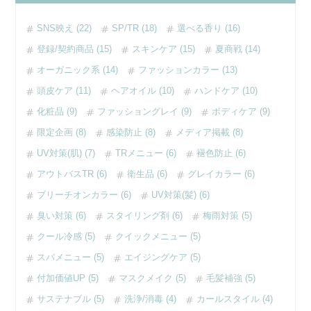
SNS映え (22)
SP/TR (18)
選べる香り (16)
登録/契約商品 (15)
スキンケア (15)
夏商戦 (14)
オーガニック系 (14)
ファッションカラー (13)
頭皮ケア (11)
ヘアオイル (10)
ハンドケア (10)
化粧品 (9)
ファッショングレイ (9)
ボディケア (9)
限定企画 (8)
感染防止 (8)
メディア掲載 (8)
UV対策(肌) (7)
TRメニュー (6)
褪色防止 (6)
アウトバスTR (6)
衛生品 (6)
グレイカラー (6)
ブリーチオンカラー (6)
UV対策(髪) (6)
臭い対策 (6)
スタイリング剤 (6)
梅雨対策 (5)
クール冷感 (5)
クイックメニュー (5)
スパメニュー (5)
エイジングケア (5)
付加価値UP (5)
マスクメイク (5)
毛髪補強 (5)
サステナブル (5)
洗浄/消毒 (4)
カールスタイル (4)