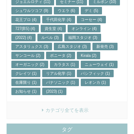
ジョエルロティ (11)
セミナー (11)
ミルボン (10)
シュワルツコフ (9)
ウエラ (6)
デミ (5)
花王プロ (4)
千代田化学 (4)
コーセー (4)
727(BS) (4)
資生堂 (4)
オンライン (4)
(2022) (4)
ルベル (3)
福岡スタジオ (3)
アスタリュクス (3)
広島スタジオ (3)
新発売 (3)
サンコール (2)
ボニータ (2)
Kirala (2)
オーガニック (2)
カラタス (1)
ニューウェイ (1)
クレイツ (1)
リアル化学 (1)
パシフィック (1)
在庫限り (1)
パナソニック (1)
レオンカ (1)
お知らせ (1)
(2023) (1)
カテゴリ全てを表示
タグ