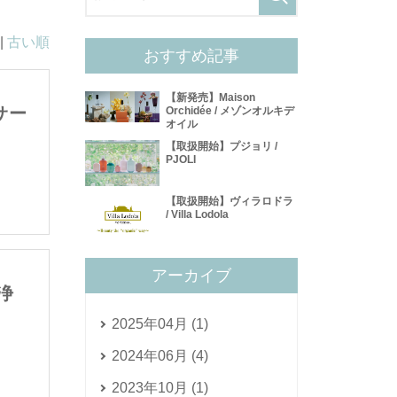
|
古い順
おすすめ記事
【新発売】Maison
サー
Orchidée / メゾンオルキデ
オイル
【取扱開始】プジョリ /
PJOLI
【取扱開始】ヴィラロドラ
/ Villa Lodola
アーカイブ
浄
2025年04月 (1)
2024年06月 (4)
2023年10月 (1)