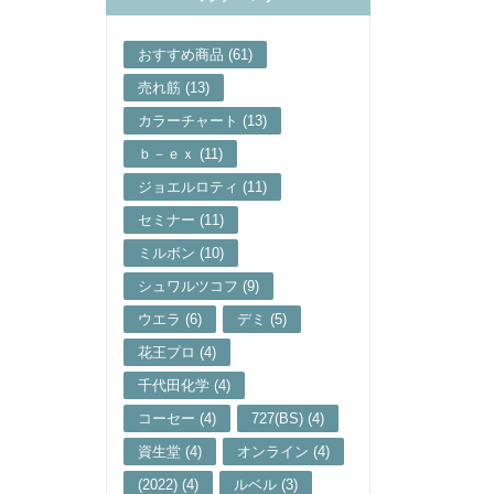
おすすめ商品 (61)
売れ筋 (13)
カラーチャート (13)
ｂ－ｅｘ (11)
ジョエルロティ (11)
セミナー (11)
ミルボン (10)
シュワルツコフ (9)
ウエラ (6)
デミ (5)
花王プロ (4)
千代田化学 (4)
コーセー (4)
727(BS) (4)
資生堂 (4)
オンライン (4)
(2022) (4)
ルベル (3)