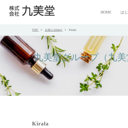
HOME
はじ
TOP
お知らせblog
Kirala
九美堂グループ（九美
Kirala