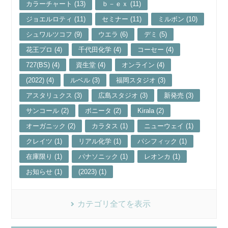
カラーチャート (13)
ｂ－ｅｘ (11)
ジョエルロティ (11)
セミナー (11)
ミルボン (10)
シュワルツコフ (9)
ウエラ (6)
デミ (5)
花王プロ (4)
千代田化学 (4)
コーセー (4)
727(BS) (4)
資生堂 (4)
オンライン (4)
(2022) (4)
ルベル (3)
福岡スタジオ (3)
アスタリュクス (3)
広島スタジオ (3)
新発売 (3)
サンコール (2)
ボニータ (2)
Kirala (2)
オーガニック (2)
カラタス (1)
ニューウェイ (1)
クレイツ (1)
リアル化学 (1)
パシフィック (1)
在庫限り (1)
パナソニック (1)
レオンカ (1)
お知らせ (1)
(2023) (1)
カテゴリ全てを表示