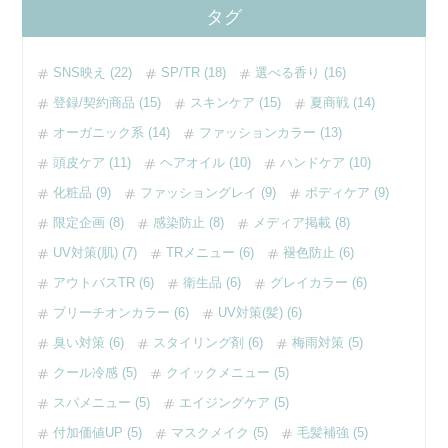
タグ
SNS映え (22)
SP/TR (18)
選べる香り (16)
登録/契約商品 (15)
スキンケア (15)
夏商戦 (14)
オーガニック系 (14)
ファッションカラー (13)
頭皮ケア (11)
ヘアオイル (10)
ハンドケア (10)
化粧品 (9)
ファッショングレイ (9)
ボディケア (9)
限定企画 (8)
感染防止 (8)
メディア掲載 (8)
UV対策(肌) (7)
TRメニュー (6)
褪色防止 (6)
アウトバスTR (6)
衛生品 (6)
グレイカラー (6)
ブリーチオンカラー (6)
UV対策(髪) (6)
臭い対策 (6)
スタイリング剤 (6)
梅雨対策 (5)
クール冷感 (5)
クイックメニュー (5)
スパメニュー (5)
エイジングケア (5)
付加価値UP (5)
マスクメイク (5)
毛髪補強 (5)