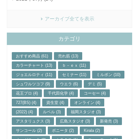
アーカイブ全てを表示
カテゴリ
おすすめ商品 (61)
売れ筋 (13)
カラーチャート (13)
ｂ－ｅｘ (11)
ジョエルロティ (11)
セミナー (11)
ミルボン (10)
シュワルツコフ (9)
ウエラ (6)
デミ (5)
花王プロ (4)
千代田化学 (4)
コーセー (4)
727(BS) (4)
資生堂 (4)
オンライン (4)
(2022) (4)
ルベル (3)
福岡スタジオ (3)
アスタリュクス (3)
広島スタジオ (3)
新発売 (3)
サンコール (2)
ボニータ (2)
Kirala (2)