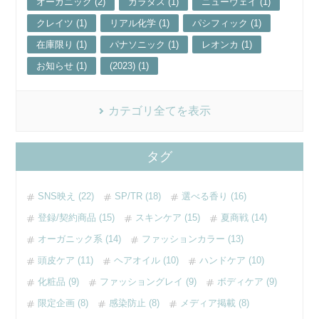
オーガニック (2)
カラタス (1)
ニューウェイ (1)
クレイツ (1)
リアル化学 (1)
パシフィック (1)
在庫限り (1)
パナソニック (1)
レオンカ (1)
お知らせ (1)
(2023) (1)
カテゴリ全てを表示
タグ
SNS映え (22)
SP/TR (18)
選べる香り (16)
登録/契約商品 (15)
スキンケア (15)
夏商戦 (14)
オーガニック系 (14)
ファッションカラー (13)
頭皮ケア (11)
ヘアオイル (10)
ハンドケア (10)
化粧品 (9)
ファッショングレイ (9)
ボディケア (9)
限定企画 (8)
感染防止 (8)
メディア掲載 (8)